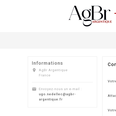
Informations
Con

AgBr Argentique
France
Votr

Envoyez-nous un e-mail :
ugo.nedellec@agbr-
Atta
argentique.fr
Votr