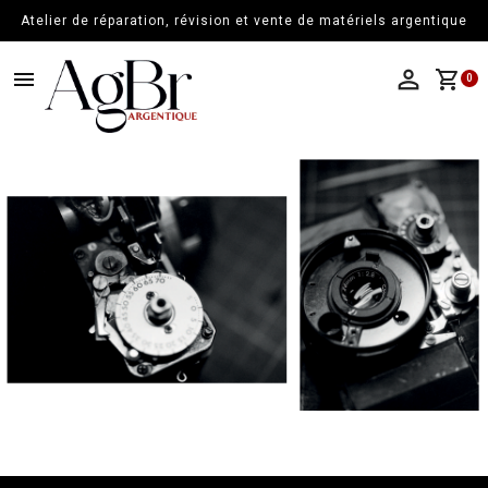
Atelier de réparation, révision et vente de matériels argentique
menu
shopping_cart
0