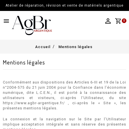
Atelier de réparation, révision et vente de matériels argentique
menu
shopping_cart
0
Accueil
Mentions légales
Mentions légales
Conformément aux dispositions des Articles 6-III et 19 de la Loi
n°2004-575 du 21 juin 2004 pour la Confiance dans l’économie
numérique, dite L.C.E.N., il est porté à la connaissance des
utilisateurs et visiteurs, ci-après l‘Utilisateur, du site
https://www.agbr-argentique.fr/ , ci-après le « Site », les
présentes mentions légales.
La connexion et la navigation sur le Site par l’Utilisateur
implique acceptation intégrale et sans réserve des présentes